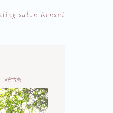
aling salon Rensui
 in宮古島