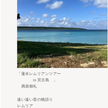
「蓮水レムリアンツアー
in 宮古島 」
満員御礼
遠い遠い昔の物語り
レムリア