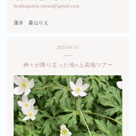
healingsalon.rensui@gmail.com
蓮水 森山りえ
2025
/
01
/
31
神々が降り立った地⭐︎上高地ツアー