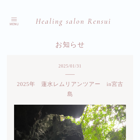
Healing salon Rensui
お知らせ
2025
/
01
/
31
2025年 蓮水レムリアンツアー in宮古
島